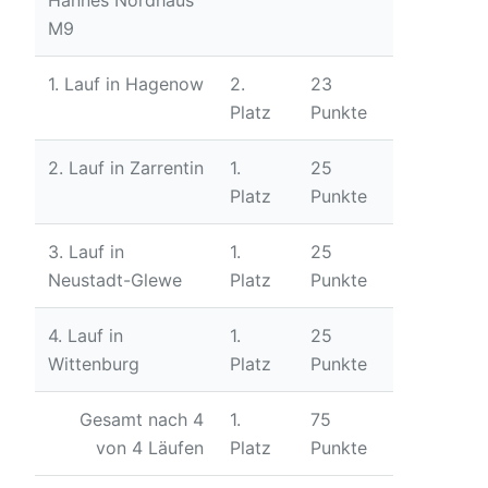
M9
4. Lauf in
1.
25
Wittenburg
Platz
Punkte
1. Lauf in Hagenow
2.
23
Platz
Punkte
Gesamt nach 4
1.
75
von 4 Läufen
Platz
Punkte
2. Lauf in Zarrentin
1.
25
Platz
Punkte
3. Lauf in
1.
25
Neustadt-Glewe
Platz
Punkte
4. Lauf in
1.
25
Wittenburg
Platz
Punkte
Gesamt nach 4
1.
75
von 4 Läufen
Platz
Punkte